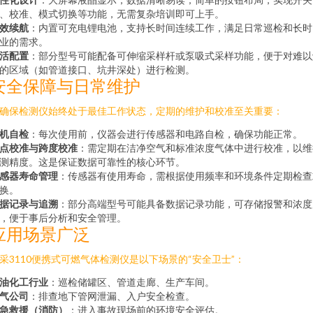
、校准、模式切换等功能，无需复杂培训即可上手。
效续航
：内置可充电锂电池，支持长时间连续工作，满足日常巡检和长时
业的需求。
活配置
：部分型号可能配备可伸缩采样杆或泵吸式采样功能，便于对难以
的区域（如管道接口、坑井深处）进行检测。
安全保障与日常维护
确保检测仪始终处于最佳工作状态，定期的维护和校准至关重要：
机自检
：每次使用前，仪器会进行传感器和电路自检，确保功能正常。
点校准与跨度校准
：需定期在洁净空气和标准浓度气体中进行校准，以维
测精度。这是保证数据可靠性的核心环节。
感器寿命管理
：传感器有使用寿命，需根据使用频率和环境条件定期检查
换。
据记录与追溯
：部分高端型号可能具备数据记录功能，可存储报警和浓度
，便于事后分析和安全管理。
应用场景广泛
采3110便携式可燃气体检测仪是以下场景的“安全卫士”：
油化工行业
：巡检储罐区、管道走廊、生产车间。
气公司
：排查地下管网泄漏、入户安全检查。
急救援（消防）
：进入事故现场前的环境安全评估。