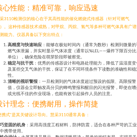
核心性能：精准可靠，响应迅速
采3110检测仪的核心在于其高性能的催化燃烧式传感器（针对可燃气
）。这种传感器技术成熟，对甲烷、丙烷、氢气等多种可燃气体具有广谱
测能力。仪器具备以下突出特点：
高精度与快速响应
：能够在极短时间内（通常为数秒）检测到微量的
燃气体泄漏，并实时显示气体浓度（通常以%LEL——爆炸下限百分比
单位），确保危险在萌芽阶段即被察觉。
稳定与抗干扰
：优秀的传感器设计和电路处理能力，降低了温湿度变
及某些交叉气体的干扰，保证了在不同环境条件下读数的准确性和稳
性。
清晰的视听警报
：一旦检测到的气体浓度超过预设的低限、高限报警
值，仪器会立即触发高分贝的蜂鸣警报和醒目的闪光报警，即使在嘈
或光线不佳的作业现场，也能有效引起操作人员的注意。
设计理念：便携耐用，操作简捷
便携式”是其关键设计导向。慧采3110通常具备：
巧坚固的机身
：采用高强度工程材料，防摔防震，适合在各种严苛的工业
中携带使用。
性化设计
：大屏幕液晶显示，数据清晰易读；简单的按钮布局，实现开关