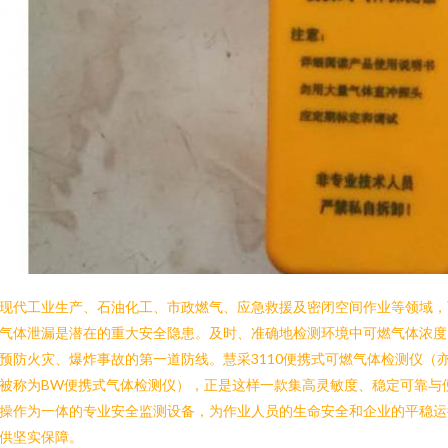
现代工业生产、石油化工、市政燃气、应急救援及密闭空间作业等领域，
气体泄漏是潜在的重大安全隐患。及时、准确地检测环境中可燃气体浓度
预防火灾、爆炸事故的第一道防线。慧采3110便携式可燃气体检测仪（
被称为BW便携式气体检测仪），正是这样一款集高灵敏度、稳定可靠与
操作为一体的专业安全监测设备，为作业人员的生命安全和企业的平稳运
供坚实保障。