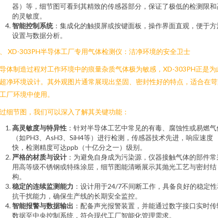
器）等，细节图可看到其精致的传感器部分，保证了极低的检测限和
的灵敏度。
智能控制系统
：集成化的触摸屏或按键面板，操作界面直观，便于方
设置与数据分析。
、 XD-303PH半导体工厂专用气体检测仪：洁净环境的安全卫士
导体制造过程对工作环境中的痕量杂质气体极为敏感，XD-303PH正是为
超净环境设计。其外观图片通常展现出坚固、密封性好的特点，适合在苛
工厂环境中使用。
过细节图，我们可以深入了解其关键功能：
高灵敏度与特异性
：针对半导体工艺中常见的有毒、腐蚀性或易燃气
（如PH3、AsH3、SiH4等）进行检测，传感器技术先进，响应速度
快，检测精度可达ppb（十亿分之一）级别。
严格的材质与设计
：为避免自身成为污染源，仪器接触气体的部件常
用高等级不锈钢或特殊涂层，细节图能清晰展示其抛光工艺与密封结
构。
稳定的连续监测能力
：设计用于24/7不间断工作，具备良好的稳定性
抗干扰能力，确保生产线的长期安全监控。
智能报警与数据输出
：配备声光报警装置，并能通过数字接口实时传
数据至中央控制系统，符合现代工厂智能化管理需求。