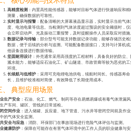
高精度检测
：内置高性能传感器，能够对目标气体进行快速响应和精
测量，确保数据的可靠性。
实时显示与报警
：配备清晰的大屏幕液晶显示器，实时显示当前气体
度、电池电量等信息。当检测到气体浓度超过预设的安全阈值时，仪
会立即启动声、光及振动三重报警，及时提醒操作人员采取应对措施
数据记录与传输
：部分型号可能支持数据记录功能，能够存储历史检
数据，便于后续的分析与追溯。可能配备数据接口，支持与计算机或
他设备连接进行数据传输。
坚固耐用设计
：外壳通常采用高强度的工程材料，具备良好的防尘、
溅水能力，能够适应石油化工、矿山隧道、市政管廊等较为恶劣的工
环境。
长续航与低维护
：采用可充电锂电池供电，续航时间长。传感器寿命
长，且维护校准相对简便，有效降低了长期使用成本。
三、 典型应用场景
业生产安全
：石油、化工、燃气、制药等存在易燃易爆或有毒气体泄漏风
生产车间、罐区、管线的日常巡检。
闭空间作业
：进入储罐、反应釜、地下管道、污水井等密闭空间前及作业
中的气体安全监测。
共安全与应急
：消防、环保部门在事故现场进行危险气体评估与监测。
业健康防护
：保障在可能存在有害气体环境中的工作人员的职业健康与安